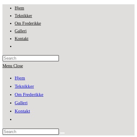
Skip
Hjem
to
Teknikker
content
Om Frederikke
Galleri
Kontakt
Toggle
website
search
Menu
Close
Hjem
Teknikker
Om Frederikke
Galleri
Kontakt
Toggle
website
search