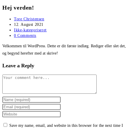
Hej verden!
Post
Tore Christensen
author:
Post
12. August 2021
published:
Post
Ikke-kategoriseret
category:
Post
0 Comments
comments:
Velkommen til WordPress. Dette er dit første indlæg. Rediger eller slet det,
og begynd herefter med at skrive!
Leave a Reply
Comment
Enter
your
Enter
name
your
Enter
or
email
your
Save my name, email, and website in this browser for the next time I
username
address
website